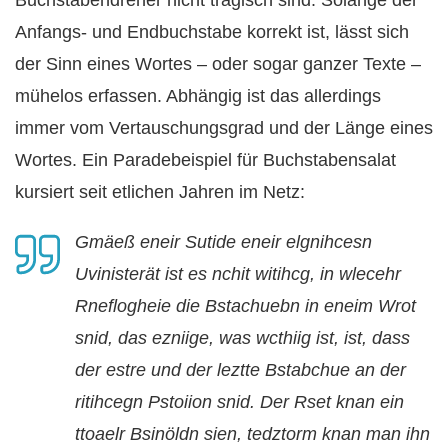
Buchstabendreher nicht tragisch sind. Solange der
Anfangs- und Endbuchstabe korrekt ist, lässt sich
der Sinn eines Wortes – oder sogar ganzer Texte –
mühelos erfassen. Abhängig ist das allerdings
immer vom Vertauschungsgrad und der Länge eines
Wortes. Ein Paradebeispiel für Buchstabensalat
kursiert seit etlichen Jahren im Netz:
Gmäeß eneir Sutide eneir elgnihcesn
Uvinisterät ist es nchit witihcg, in wlecehr
Rneflogheie die Bstachuebn in eneim Wrot
snid, das ezniige, was wcthiig ist, ist, dass
der estre und der leztte Bstabchue an der
ritihcegn Pstoiion snid. Der Rset knan ein
ttoaelr Bsinöldn sien, tedztorm knan man ihn